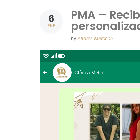
PMA – Recib
6
personaliz
ENE
by
Andres Merchan
Clínica Metco