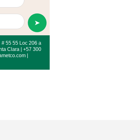
➤
2 # 55 55 Loc 206 a
ta Clara | +57 300
cametco.com |