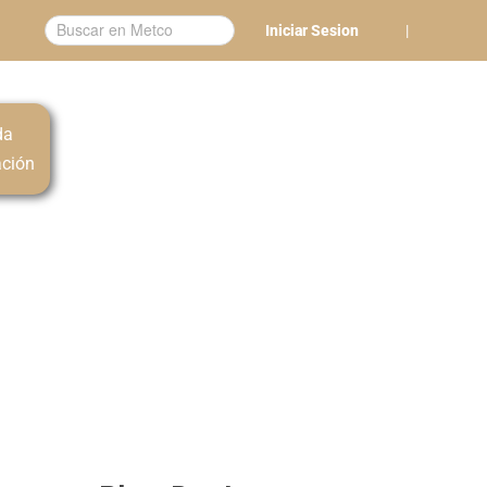
Iniciar Sesion
|
da
ación