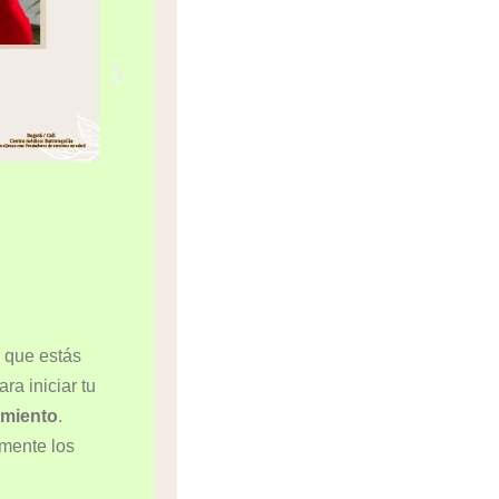
r que estás
ra iniciar tu
amiento
.
amente los