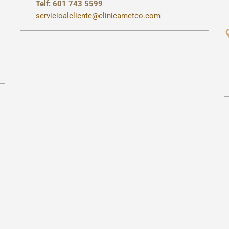
Telf: 601 743 5599
servicioalcliente@clinicametco.com