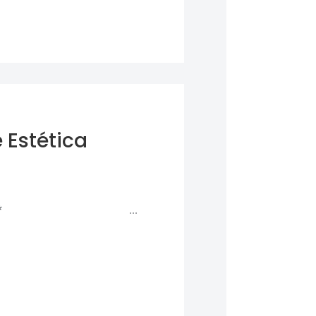
 Estética
 compra Online* ...