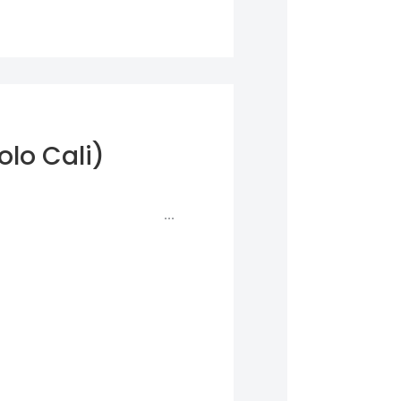
olo Cali)
 compra Online* ...