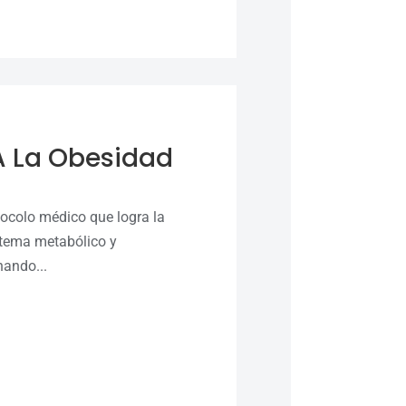
A La Obesidad
tocolo médico que logra la
stema metabólico y
nando...